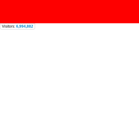
Visitors:
6,994,882