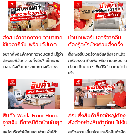
ส่งสินค้าจากกวางโจวมาไทย
นำเข้าเฟอร์นิเจอร์จากจีน
ใช้เวลากี่วัน พร้อมอัปเดต
ต้องรู้อะไรบ้างก่อนสั่งครั้ง
ตลาดค้าส่งที่ต้องรู้ก่อนสั่ง
แรก ไม่ให้พลาดทั้งเงินและ
อยากสั่งสินค้าจากกวางโจวแต่ไม่รู้ว่า
สั่งเฟอร์นิเจอร์จากจีนครั้งแรกแล้ว
ของ
เวลา
ต้องรอกี่วันกว่าจะถึงมือ? เช็คระยะ
กลัวของมาถึงพัง หรือค่าขนส่งบาน
เวลาจริงทั้งทางรถและทางเรือ พร...
ปลายเกินคาด? เช็ควิธีคำนวณค่านำ
เข้า...
สินค้า Work From Home
ก่อนสั่งสินค้าล็อตใหญ่ต้อง
จากจีน ที่ควรมีติดบ้านในยุค
สั่งตัวอย่างสินค้าก่อน ไม่งั้น
นี้ จัดโต๊ะทำงานให้ปังแบบไม่
เสี่ยงเสียเงินฟรีทั้งล็อต
ยุคไฮบริดทำให้คนยอมจ่ายเพื่อโต๊ะ
สกัดความเสี่ยงโดนเทหรือสินค้าผิด