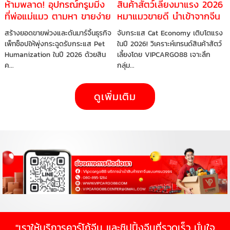
ห้ามพลาด! อุปกรณ์กรูมมิ่ง
สินค้าสัตว์เลี้ยงมาแรง 2026
ที่พ่อแม่แมว ตามหา ขายง่าย
หมาแมวขายดี นำเข้าจากจีน
กำไรดี ทำไมร้านค้าออนไลน์
ได้เลย
สร้างยอดขายพ่วงและดันมาร์จิ้นธุรกิจ
จับกระแส Cat Economy เติบโตแรง
ควรรีบสต๊อก
เพ็ทช็อปให้พุ่งกระฉูดรับกระแส Pet
ในปี 2026! วิเคราะห์เทรนด์สินค้าสัตว์
Humanization ในปี 2026 ด้วยสิน
เลี้ยงโดย VIPCARGO88 เจาะลึก
ค...
กลุ่ม...
ดูเพิ่มเติม
"เราให้บริการคาร์โก้จีน และชิปปิ้งจีนที่รวดเร็ว มั่นใจ