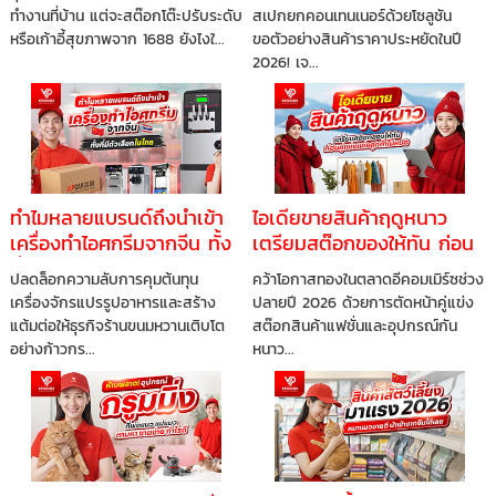
ต้องจ่ายแพง
ทำงานที่บ้าน แต่จะสต๊อกโต๊ะปรับระดับ
สเปกยกคอนเทนเนอร์ด้วยโซลูชัน
หรือเก้าอี้สุขภาพจาก 1688 ยังไงใ...
ขอตัวอย่างสินค้าราคาประหยัดในปี
2026! เจ...
ทำไมหลายแบรนด์ถึงนำเข้า
ไอเดียขายสินค้าฤดูหนาว
เครื่องทำไอศกรีมจากจีน ทั้ง
เตรียมสต๊อกของให้ทัน ก่อน
ที่มีตัวเลือกในไทย
คู่แข่งแย่งลูกค้าไปหมด
ปลดล็อกความลับการคุมต้นทุน
คว้าโอกาสทองในตลาดอีคอมเมิร์ซช่วง
เครื่องจักรแปรรูปอาหารและสร้าง
ปลายปี 2026 ด้วยการตัดหน้าคู่แข่ง
แต้มต่อให้ธุรกิจร้านขนมหวานเติบโต
สต๊อกสินค้าแฟชั่นและอุปกรณ์กัน
อย่างก้าวกร...
หนาว...