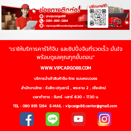
"เราให้บริการคาร์โก้จีน และชิปปิ้งจีนที่รวดเร็ว มั่นใจ
พร้อมดูแลคุณทุกขั้นตอน"
WWW.VIPCARGO88.COM
บริการนำเข้าสินค้าจีน-ไทย แบบครบวงจร
สำนักงานไทย : รังสิต-ปทุมธานี , พระราม 2 , เชียงใหม่
เวลาทำการ : จันทร์ -เสาร์ 8.30 - 17.30 น.
TEL :
080 895 1284
E-MAIL : vipcargo88.center@gmail.com