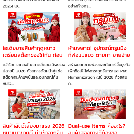
2026! เจ...
อย่างก้าวกร...
ไอเดียขายสินค้าฤดูหนาว
ห้ามพลาด! อุปกรณ์กรูมมิ่ง
เตรียมสต๊อกของให้ทัน ก่อน
ที่พ่อแม่แมว ตามหา ขายง่าย
คู่แข่งแย่งลูกค้าไปหมด
กำไรดี ทำไมร้านค้าออนไลน์
คว้าโอกาสทองในตลาดอีคอมเมิร์ซช่วง
สร้างยอดขายพ่วงและดันมาร์จิ้นธุรกิจ
ควรรีบสต๊อก
ปลายปี 2026 ด้วยการตัดหน้าคู่แข่ง
เพ็ทช็อปให้พุ่งกระฉูดรับกระแส Pet
สต๊อกสินค้าแฟชั่นและอุปกรณ์กัน
Humanization ในปี 2026 ด้วยสิน
หนาว...
ค...
สินค้าสัตว์เลี้ยงมาแรง 2026
Dual-use Items คืออะไร?
หมาแมวขายดี นำเข้าจากจีน
สินค้าสองทางที่ต้องขอ