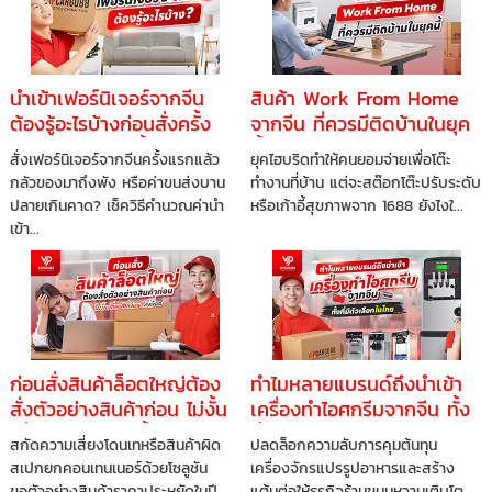
นำเข้าเฟอร์นิเจอร์จากจีน
สินค้า Work From Home
ต้องรู้อะไรบ้างก่อนสั่งครั้ง
จากจีน ที่ควรมีติดบ้านในยุค
แรก ไม่ให้พลาดทั้งเงินและ
นี้ จัดโต๊ะทำงานให้ปังแบบไม่
สั่งเฟอร์นิเจอร์จากจีนครั้งแรกแล้ว
ยุคไฮบริดทำให้คนยอมจ่ายเพื่อโต๊ะ
เวลา
ต้องจ่ายแพง
กลัวของมาถึงพัง หรือค่าขนส่งบาน
ทำงานที่บ้าน แต่จะสต๊อกโต๊ะปรับระดับ
ปลายเกินคาด? เช็ควิธีคำนวณค่านำ
หรือเก้าอี้สุขภาพจาก 1688 ยังไงใ...
เข้า...
ก่อนสั่งสินค้าล็อตใหญ่ต้อง
ทำไมหลายแบรนด์ถึงนำเข้า
สั่งตัวอย่างสินค้าก่อน ไม่งั้น
เครื่องทำไอศกรีมจากจีน ทั้ง
เสี่ยงเสียเงินฟรีทั้งล็อต
ที่มีตัวเลือกในไทย
สกัดความเสี่ยงโดนเทหรือสินค้าผิด
ปลดล็อกความลับการคุมต้นทุน
สเปกยกคอนเทนเนอร์ด้วยโซลูชัน
เครื่องจักรแปรรูปอาหารและสร้าง
ขอตัวอย่างสินค้าราคาประหยัดในปี
แต้มต่อให้ธุรกิจร้านขนมหวานเติบโต