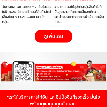
ได้เลย
อนุญาตก่อนนำเข้า
จับกระแส Cat Economy เติบโตแรง
วางแผนห่วงโซ่อุปทานกลุ่มสินค้าไอที
ในปี 2026! วิเคราะห์เทรนด์สินค้าสัตว์
ขั้นสูงและสกัดความเสี่ยงคดีความ
เลี้ยงโดย VIPCARGO88 เจาะลึก
ระหว่างประเทศจากการนำเข้าแกดเจ็ต
กลุ่ม...
ควบ...
ดูเพิ่มเติม
"เราให้บริการคาร์โก้จีน และชิปปิ้งจีนที่รวดเร็ว มั่นใจ
พร้อมดูแลคุณทุกขั้นตอน"