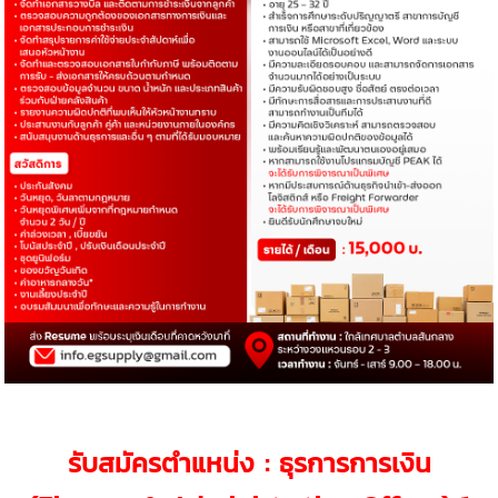
รับสมัครตำแหน่ง : ธุรการการเงิน