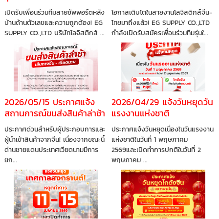
Administration Officer) 1
(JUNIOR) 2 อัตรา
เปิดรับเพื่อนร่วมทีมสายซัพพอร์ตหลัง
โอกาสเติบโตในสายงานโลจิสติกส์จีน-
อัตรา
บ้านด้านตัวเลขและความถูกต้อง! EG
ไทยมาถึงแล้ว! EG SUPPLY CO.,LTD
SUPPLY CO.,LTD บริษัทโลจิสติกส์ ...
กำลังเปิดรับสมัครเพื่อนร่วมทีมรุ่นใ...
2026/05/15 ประกาศแจ้ง
2026/04/29 แจ้งวันหยุดวัน
สถานการณ์ขนส่งสินค้าล่าช้า
แรงงานแห่งชาติ
(เส้นทางจีน - เวียดนาม)
ประกาศด่วนสำหรับผู้ประกอบการและ
ประกาศแจ้งวันหยุดเนื่องในวันแรงงาน
ผู้นำเข้าสินค้าจากจีน! เนื่องจากขณะนี้
แห่งชาติในวันที่ 1 พฤษภาคม
ด่านชายแดนประเทศเวียดนามมีการ
2569และเปิดทำการปกติในวันที่ 2
ยก...
พฤษภาคม ...