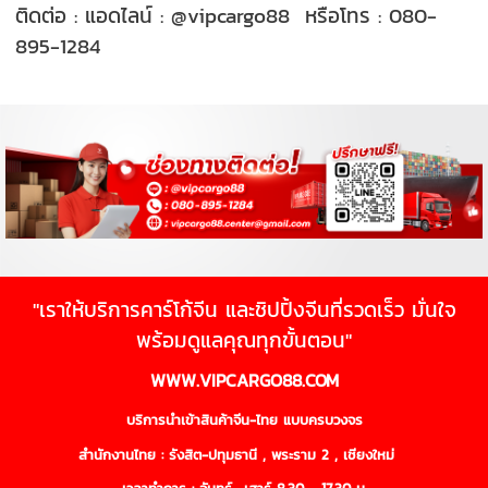
ติดต่อ : แอดไลน์ : @vipcargo88 หรือโทร : 080-
895-1284
"เราให้บริการคาร์โก้จีน และชิปปิ้งจีนที่รวดเร็ว มั่นใจ
พร้อมดูแลคุณทุกขั้นตอน"
WWW.VIPCARGO88.COM
บริการนำเข้าสินค้าจีน-ไทย แบบครบวงจร
สำนักงานไทย : รังสิต-ปทุมธานี , พระราม 2 , เชียงใหม่