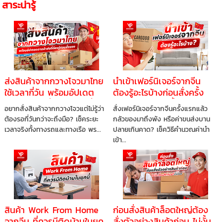
สาระน่ารู้
ส่งสินค้าจากกวางโจวมาไทย
นำเข้าเฟอร์นิเจอร์จากจีน
ใช้เวลากี่วัน พร้อมอัปเดต
ต้องรู้อะไรบ้างก่อนสั่งครั้ง
ตลาดค้าส่งที่ต้องรู้ก่อนสั่ง
แรก ไม่ให้พลาดทั้งเงินและ
อยากสั่งสินค้าจากกวางโจวแต่ไม่รู้ว่า
สั่งเฟอร์นิเจอร์จากจีนครั้งแรกแล้ว
ของ
เวลา
ต้องรอกี่วันกว่าจะถึงมือ? เช็คระยะ
กลัวของมาถึงพัง หรือค่าขนส่งบาน
เวลาจริงทั้งทางรถและทางเรือ พร...
ปลายเกินคาด? เช็ควิธีคำนวณค่านำ
เข้า...
สินค้า Work From Home
ก่อนสั่งสินค้าล็อตใหญ่ต้อง
จากจีน ที่ควรมีติดบ้านในยุค
สั่งตัวอย่างสินค้าก่อน ไม่งั้น