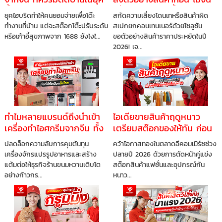
นี้ จัดโต๊ะทำงานให้ปังแบบไม่
เสี่ยงเสียเงินฟรีทั้งล็อต
ยุคไฮบริดทำให้คนยอมจ่ายเพื่อโต๊ะ
สกัดความเสี่ยงโดนเทหรือสินค้าผิด
ต้องจ่ายแพง
ทำงานที่บ้าน แต่จะสต๊อกโต๊ะปรับระดับ
สเปกยกคอนเทนเนอร์ด้วยโซลูชัน
หรือเก้าอี้สุขภาพจาก 1688 ยังไงใ...
ขอตัวอย่างสินค้าราคาประหยัดในปี
2026! เจ...
ทำไมหลายแบรนด์ถึงนำเข้า
ไอเดียขายสินค้าฤดูหนาว
เครื่องทำไอศกรีมจากจีน ทั้ง
เตรียมสต๊อกของให้ทัน ก่อน
ที่มีตัวเลือกในไทย
คู่แข่งแย่งลูกค้าไปหมด
ปลดล็อกความลับการคุมต้นทุน
คว้าโอกาสทองในตลาดอีคอมเมิร์ซช่วง
เครื่องจักรแปรรูปอาหารและสร้าง
ปลายปี 2026 ด้วยการตัดหน้าคู่แข่ง
แต้มต่อให้ธุรกิจร้านขนมหวานเติบโต
สต๊อกสินค้าแฟชั่นและอุปกรณ์กัน
อย่างก้าวกร...
หนาว...