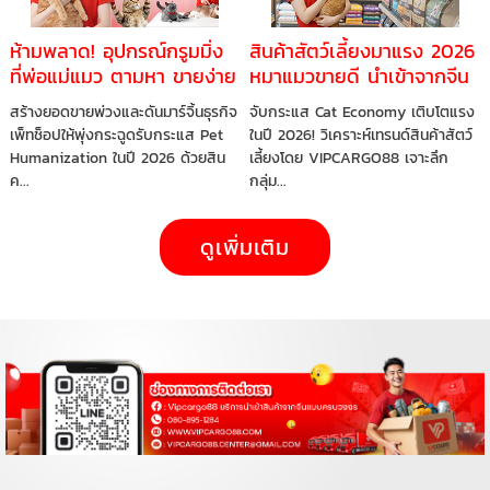
ห้ามพลาด! อุปกรณ์กรูมมิ่ง
สินค้าสัตว์เลี้ยงมาแรง 2026
ที่พ่อแม่แมว ตามหา ขายง่าย
หมาแมวขายดี นำเข้าจากจีน
กำไรดี ทำไมร้านค้าออนไลน์
ได้เลย
สร้างยอดขายพ่วงและดันมาร์จิ้นธุรกิจ
จับกระแส Cat Economy เติบโตแรง
ควรรีบสต๊อก
เพ็ทช็อปให้พุ่งกระฉูดรับกระแส Pet
ในปี 2026! วิเคราะห์เทรนด์สินค้าสัตว์
Humanization ในปี 2026 ด้วยสิน
เลี้ยงโดย VIPCARGO88 เจาะลึก
ค...
กลุ่ม...
ดูเพิ่มเติม