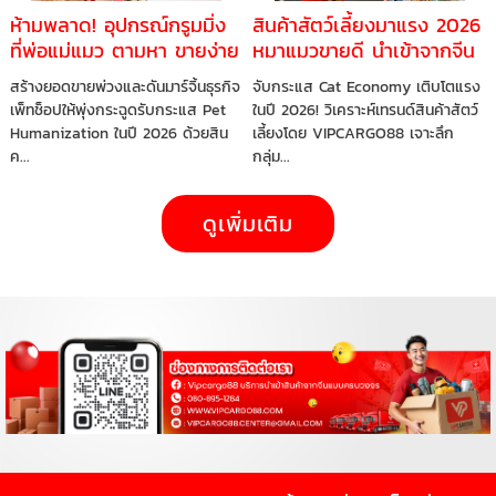
ห้ามพลาด! อุปกรณ์กรูมมิ่ง
สินค้าสัตว์เลี้ยงมาแรง 2026
ที่พ่อแม่แมว ตามหา ขายง่าย
หมาแมวขายดี นำเข้าจากจีน
กำไรดี ทำไมร้านค้าออนไลน์
ได้เลย
สร้างยอดขายพ่วงและดันมาร์จิ้นธุรกิจ
จับกระแส Cat Economy เติบโตแรง
ควรรีบสต๊อก
เพ็ทช็อปให้พุ่งกระฉูดรับกระแส Pet
ในปี 2026! วิเคราะห์เทรนด์สินค้าสัตว์
Humanization ในปี 2026 ด้วยสิน
เลี้ยงโดย VIPCARGO88 เจาะลึก
ค...
กลุ่ม...
ดูเพิ่มเติม