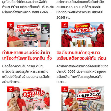
ยุคไฮบริดทำให้คนยอมจ่ายเพื่อโต๊ะ
สกัดความเสี่ยงโดนเทหรือสินค้าผิด
ต้องจ่ายแพง
ทำงานที่บ้าน แต่จะสต๊อกโต๊ะปรับระดับ
สเปกยกคอนเทนเนอร์ด้วยโซลูชัน
หรือเก้าอี้สุขภาพจาก 1688 ยังไงใ...
ขอตัวอย่างสินค้าราคาประหยัดในปี
2026! เจ...
ทำไมหลายแบรนด์ถึงนำเข้า
ไอเดียขายสินค้าฤดูหนาว
เครื่องทำไอศกรีมจากจีน ทั้ง
เตรียมสต๊อกของให้ทัน ก่อน
ที่มีตัวเลือกในไทย
คู่แข่งแย่งลูกค้าไปหมด
ปลดล็อกความลับการคุมต้นทุน
คว้าโอกาสทองในตลาดอีคอมเมิร์ซช่วง
เครื่องจักรแปรรูปอาหารและสร้าง
ปลายปี 2026 ด้วยการตัดหน้าคู่แข่ง
แต้มต่อให้ธุรกิจร้านขนมหวานเติบโต
สต๊อกสินค้าแฟชั่นและอุปกรณ์กัน
อย่างก้าวกร...
หนาว...