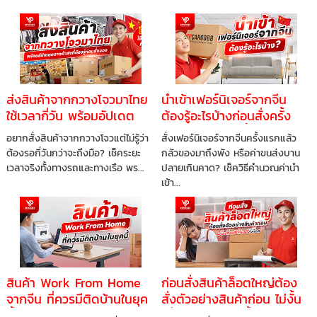
ส่งสินค้าจากกวางโจวมาไทย
นำเข้าเฟอร์นิเจอร์จากจีน
ใช้เวลากี่วัน พร้อมอัปเดต
ต้องรู้อะไรบ้างก่อนสั่งครั้ง
ตลาดค้าส่งที่ต้องรู้ก่อนสั่ง
แรก ไม่ให้พลาดทั้งเงินและ
อยากสั่งสินค้าจากกวางโจวแต่ไม่รู้ว่า
สั่งเฟอร์นิเจอร์จากจีนครั้งแรกแล้ว
ของ
เวลา
ต้องรอกี่วันกว่าจะถึงมือ? เช็คระยะ
กลัวของมาถึงพัง หรือค่าขนส่งบาน
เวลาจริงทั้งทางรถและทางเรือ พร...
ปลายเกินคาด? เช็ควิธีคำนวณค่านำ
เข้า...
สินค้า Work From Home
ก่อนสั่งสินค้าล็อตใหญ่ต้อง
จากจีน ที่ควรมีติดบ้านในยุค
สั่งตัวอย่างสินค้าก่อน ไม่งั้น
นี้ จัดโต๊ะทำงานให้ปังแบบไม่
เสี่ยงเสียเงินฟรีทั้งล็อต