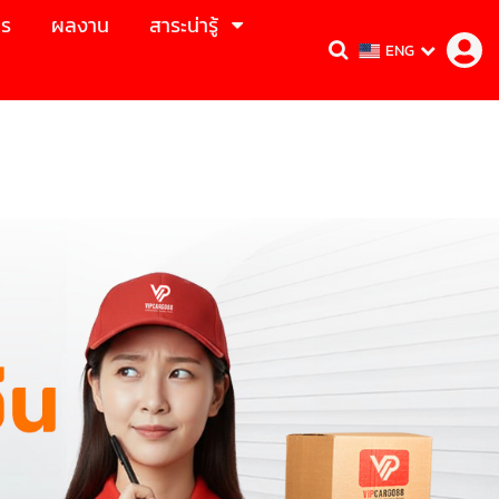
าร
ผลงาน
สาระน่ารู้
ENG