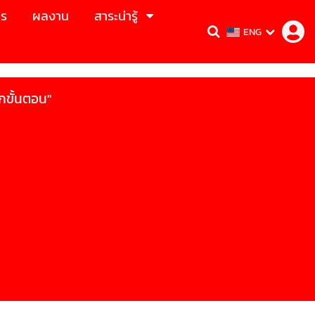
าร
ผลงาน
สาระน่ารู้
ENG
ุกขั้นตอน"