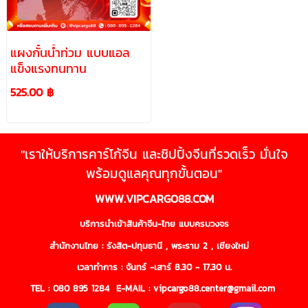
แผงกั้นน้ำท่วม แบบแอล
แข็งแรงทนทาน
525.00 ฿
"เราให้บริการคาร์โก้จีน และชิปปิ้งจีนที่รวดเร็ว มั่นใจ
พร้อมดูแลคุณทุกขั้นตอน"
WWW.VIPCARGO88.COM
บริการนำเข้าสินค้าจีน-ไทย แบบครบวงจร
สำนักงานไทย : รังสิต-ปทุมธานี , พระราม 2 , เชียงใหม่
เวลาทำการ : จันทร์ -เสาร์ 8.30 - 17.30 น.
TEL :
080 895 1284
E-MAIL : vipcargo88.center@gmail.com